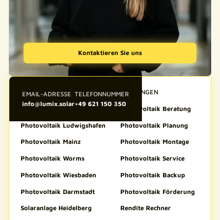
Kontaktieren Sie uns
REGIONAL
LEISTUNGEN
EMAIL-ADRESSE
TELEFONNUMMER
info@lumix.solar
+49 621 150 350
Photovoltaik Heidelberg
Photovoltaik Beratung
Photovoltaik Ludwigshafen
Photovoltaik Planung
Photovoltaik Mainz
Photovoltaik Montage
Photovoltaik Worms
Photovoltaik Service
Photovoltaik Wiesbaden
Photovoltaik Backup
Photovoltaik Darmstadt
Photovoltaik Förderung
Solaranlage Heidelberg
Rendite Rechner