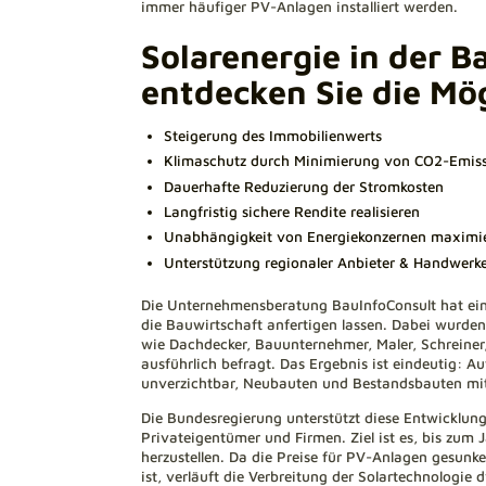
immer häufiger PV-Anlagen installiert werden.
Solarenergie in der B
entdecken Sie die Mö
Steigerung des Immobilienwerts
Klimaschutz durch Minimierung von CO2-Emis
Dauerhafte Reduzierung der Stromkosten
Langfristig sichere Rendite realisieren
Unabhängigkeit von Energiekonzernen maximi
Unterstützung regionaler Anbieter & Handwerk
Die Unternehmensberatung BauInfoConsult hat ein
die Bauwirtschaft anfertigen lassen. Dabei wurd
wie Dachdecker, Bauunternehmer, Maler, Schreine
ausführlich befragt. Das Ergebnis ist eindeutig: 
unverzichtbar, Neubauten und Bestandsbauten mit
Die Bundesregierung unterstützt diese Entwicklu
Privateigentümer und Firmen. Ziel ist es, bis zu
herzustellen. Da die Preise für PV-Anlagen gesunke
ist, verläuft die Verbreitung der Solartechnologie