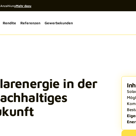
% Anzahlung
Mehr dazu
Rendite
Referenzen
Gewerbekunden
larenergie in der
Inh
Sola
nachhaltiges
Mögl
Komm
ukunft
Best
Eige
Ener