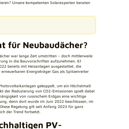
ieren? Unsere kompetenten Solarexperten beraten
cht für Neubaudächer?
ächer war lange Zeit umstritten – doch mittlerweile
ung in die Bauvorschriften aufzunehmen. 61
 bereits mit Heizanlagen ausgestattet, die
erneuerbaren Energieträger Gas als Spitzenreiter
otovoltaikanlagen gekoppelt, um ein Höchstmaß
kt der Reduzierung von CO2-Emissionen spielt dabei
hängigkeit von russischem Erdgas eine wichtige
egung, denn dort wurde im Juni 2022 beschlossen, im
 Diese Regelung gilt seit Anfang 2023 für ganz
ch der Trend fortsetzt.
achhaltigen PV-