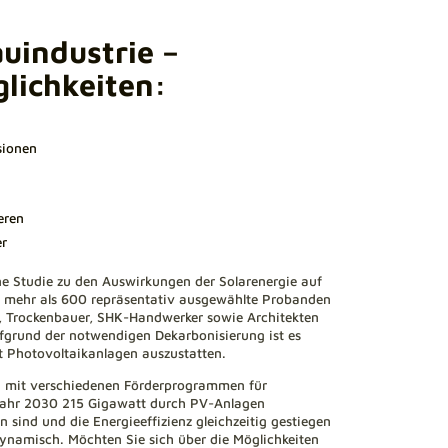
auindustrie –
glichkeiten:
sionen
eren
er
e Studie zu den Auswirkungen der Solarenergie auf
en mehr als 600 repräsentativ ausgewählte Probanden
r, Trockenbauer, SHK-Handwerker sowie Architekten
Aufgrund der notwendigen Dekarbonisierung ist es
 Photovoltaikanlagen auszustatten.
ng mit verschiedenen Förderprogrammen für
m Jahr 2030 215 Gigawatt durch PV-Anlagen
n sind und die Energieeffizienz gleichzeitig gestiegen
 dynamisch. Möchten Sie sich über die Möglichkeiten