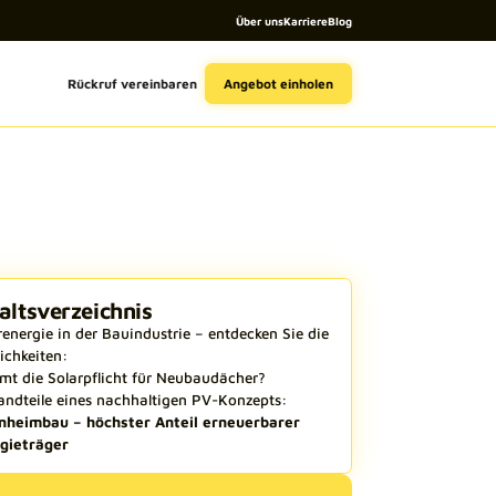
Über uns
Karriere
Blog
Angebot einholen
Rückruf vereinbaren
altsverzeichnis
renergie in der Bauindustrie – entdecken Sie die
ichkeiten:
t die Solarpflicht für Neubaudächer?
andteile eines nachhaltigen PV-Konzepts:
nheimbau – höchster Anteil erneuerbarer
gieträger