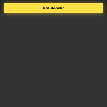
FAQ
Häufig gestellte Fragen zu
Fassadenanalgen
Sollten Sie darüber hinaus noch Fragen haben, zögern Sie
nicht, uns direkt zu kontaktieren. Unser Expertenteam steht
Ihnen gerne zur Verfügung, um Ihre individuellen Anliegen
zu klären und Sie umfassend zu beraten.
Kontaktieren Sie uns
Was sind Fassaden-Solaranlagen?