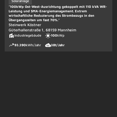
Solaranlage
"100kWp Ost-West-Ausrichtung gekoppelt mit 110 kVA WR-
Leistung und SMA-Energiemanagement. Extrem
wirtschaftliche Reduzierung des Strombezugs in den
Übergangszeiten um fast 70%."
Steinwerk Köstner
Güterhallenstraße 1, 68159 Mannheim
Industriegebäude
100
kWp
93.390
kWh/Jahr
38
t/Jahr