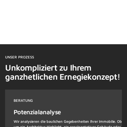
Steigerung des Unternehmenswertes
Ganzjährige Energieproduktion
Flexible Designmöglichkeiten
Verbessertes Nachhaltigkeitsimage und ESG
UNSER PROZESS
Unkompliziert zu Ihrem
ganzhetlichen Ernegiekonzept!
BERATUNG
Potenzialanalyse
Wir analysieren die baulichen Gegebenheiten Ihrer Immobilie. Ob es
um ein Architektur-Highlight, ein repräsentatives Gebäude oder