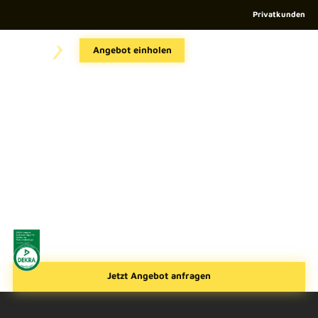
Privatkunden
FASSADEN SOLARANLAGEN
Angebot einholen
Nachhaltige
Energiegewinnung für
komplexe Gebäude
Unsere Fassaden-Solaranlagen bieten eine innovative
Möglichkeit vertikale Flächen, effizient
zur Stromerzeugung zu nutzen. Besonders geeignet
für Architektur-Highlights, repräsentative
Gebäude, Industrie- und landwirtschaftliche Silos sowie
andere Spezialimmobilien, verwandeln diese
Photovoltaikmodule bisher ungenutzte Fassadenflächen
in nachhaltige Energiequellen.
Jetzt Angebot anfragen