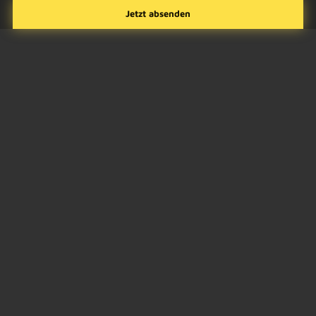
FAQ
Häufig gestellte Fragen zum
Solarkaufmodell
Sollten Sie darüber hinaus noch Fragen haben, zögern Sie
nicht, uns direkt zu kontaktieren. Unser Expertenteam steht
Ihnen gerne zur Verfügung, um Ihre individuellen Anliegen
zu klären und Sie umfassend zu beraten.
Kontaktieren Sie uns
Was sind Gewerbespeicher?
Gewerbespeicher sind Energiespeichersysteme, die speziell für den