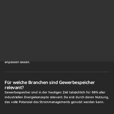
wichtig, um schnell auf Energieanforderungen reagieren zu können,
während eine hohe Kapazität eine längere Versorgung ermöglicht.
Beide Faktoren sind entscheidend für den effizienten Betrieb von
Gewerbespeichern.
Wie viel Strom kann ein Gewerbespeicher
speichern?
Die Speicherkapazität hängt von der Größe des Speichers ab. Unsere
Lösungen sind modular und skalierbar, sowohl in Leistung als auch in
Kapazität sodass sie sich an die Anforderungen Ihres Unternehmens
anpassen lassen.
Für welche Branchen sind Gewerbespeicher
relevant?
Gewerbespeicher sind in der heutigen Zeit tatsächlich für 98% aller
industriellen Energiekonzepte relevant. Da erst durch deren Nutzung,
das volle Potenzial des Strommanagements genutzt werden kann.