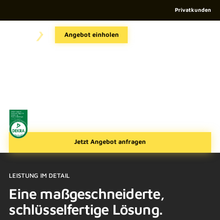
Privatkunden
GEWERBESPEICHER
Angebot einholen
Gewerbespeicher für
maximale Erträge und
Effizienz
Unsere Gewerbespeicherlösungen bieten Unternehmen eine
effektive Möglichkeit, ihre Energieautarkie zu maximieren
und gleichzeitig erhebliche Kosteneinsparungen zu erzielen.
Jetzt Angebot anfragen
LEISTUNG IM DETAIL
Eine maßgeschneiderte,
schlüsselfertige Lösung.