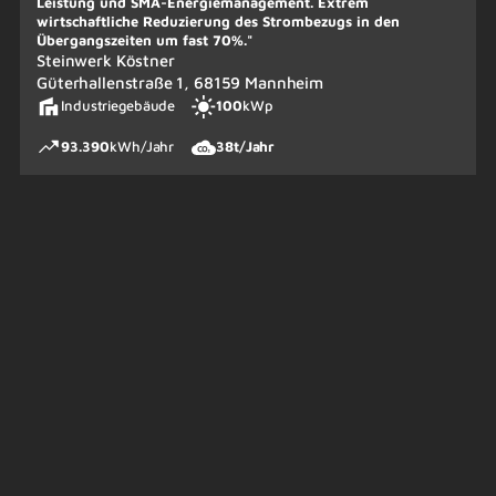
Leistung und SMA-Energiemanagement. Extrem
wirtschaftliche Reduzierung des Strombezugs in den
Übergangszeiten um fast 70%."
Steinwerk Köstner
Güterhallenstraße 1, 68159 Mannheim
Industriegebäude
100
kWp
93.390
kWh/Jahr
38
t/Jahr